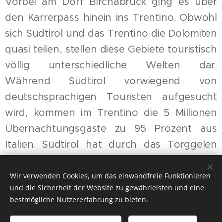
Vorbei am Dorf Birchabruck ging es über
den Karrerpass hinein ins Trentino. Obwohl
sich Südtirol und das Trentino die Dolomiten
quasi teilen, stellen diese Gebiete touristisch
völlig unterschiedliche Welten dar.
Während Südtirol vorwiegend von
deutschsprachigen Touristen aufgesucht
wird, kommen im Trentino die 5 Millionen
Übernachtungsgäste zu 95 Prozent aus
Italien. Südtirol hat durch das Törggelen
Hochsaison, während im Trentino zu dieser
Zeit alles geschlossen ist.
Wir verwenden Cookies, um das einwandfreie Funktionieren
und die Sicherheit der Website zu gewährleisten und eine
bestmögliche Nutzererfahrung zu bieten.
Auf dem Pass Pordoi konnten die