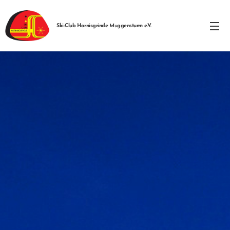
Ski-Club Hornisgrinde M
u
ggensturm
e.V.