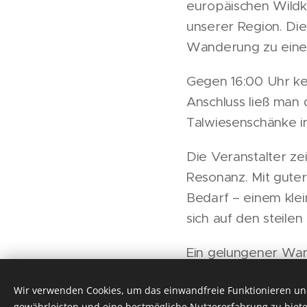
europäischen Wildk
unserer Region. Di
Wanderung zu eine
Gegen 16:00 Uhr ke
Anschluss ließ man 
Talwiesenschänke in
Die Veranstalter ze
Resonanz. Mit guter
Bedarf – einem kle
sich auf den steilen
Ein gelungener Wan
eingeben ...
Wir verwenden Cookies, um das einwandfreie Funktionieren und
gewährleisten und eine bestmögliche Nutzererfahrung zu biete