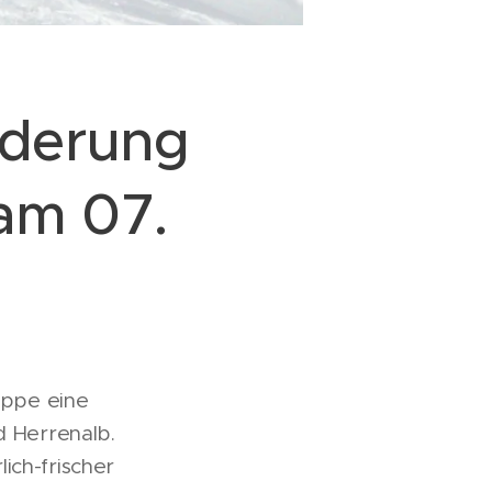
nderung
am 07.
uppe eine
 Herrenalb.
ich-frischer