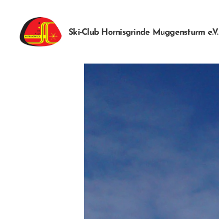
Ski-Club Hornisgrinde M
u
ggensturm
e.V